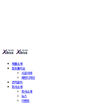
엑스브릭 | 새로운 타일
형 건축 마감재 | X Brick
제품소개
포트폴리오
시공사례
패턴디자인
견적문의
회사소개
회사소개
뉴스
이벤트