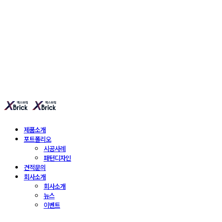
엑스브릭 | 새로운 타일
형 건축 마감재 | X Brick
제품소개
포트폴리오
시공사례
패턴디자인
견적문의
회사소개
회사소개
뉴스
이벤트