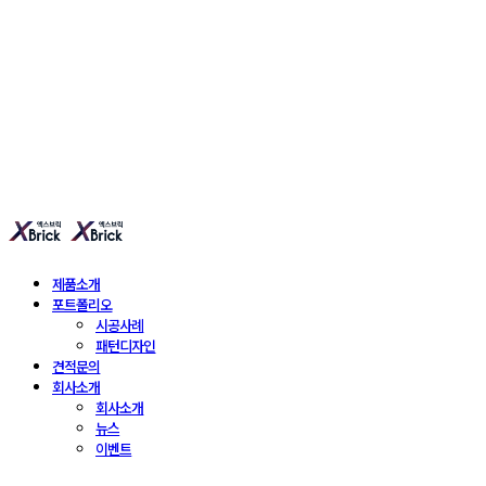
엑스브릭 | 새로운 타일
형 건축 마감재 | X Brick
제품소개
포트폴리오
시공사례
패턴디자인
견적문의
회사소개
회사소개
뉴스
이벤트