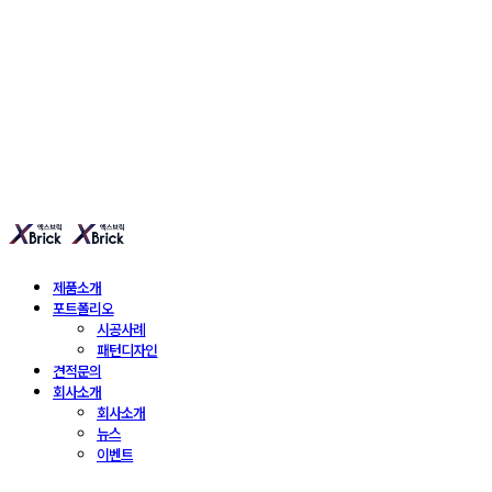
엑스브릭 | 새로운 타일
형 건축 마감재 | X Brick
제품소개
포트폴리오
시공사례
패턴디자인
견적문의
회사소개
회사소개
뉴스
이벤트